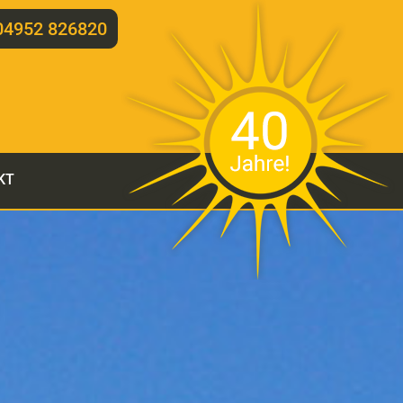
04952 826820
KT